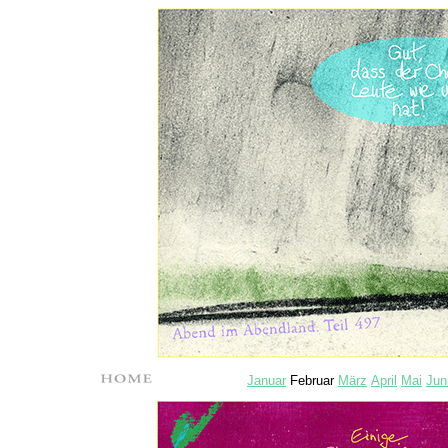
Januar
Februar
März
April
Mai
Jun