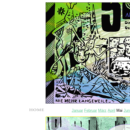
Januar
Februar
März
April
Mai
Jun