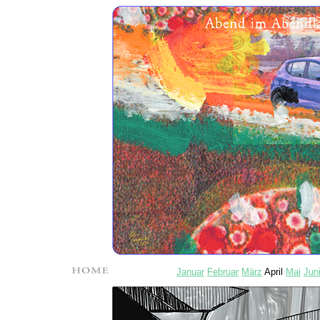
Januar
Februar
März
April
Mai
Jun